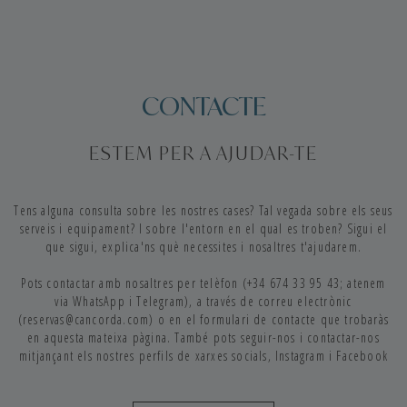
CONTACTE
ESTEM PER A AJUDAR-TE
Tens alguna consulta sobre les nostres cases? Tal vegada sobre els seus
serveis i equipament? I sobre l'entorn en el qual es troben? Sigui el
que sigui, explica'ns què necessites i nosaltres t'ajudarem.
Pots contactar amb nosaltres per telèfon (+34 674 33 95 43; atenem
via WhatsApp i Telegram), a través de correu electrònic
(reservas@cancorda.com) o en el formulari de contacte que trobaràs
en aquesta mateixa pàgina. També pots seguir-nos i contactar-nos
mitjançant els nostres perfils de xarxes socials, Instagram i Facebook