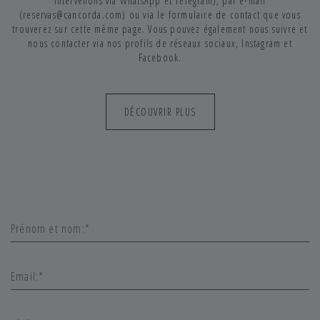
intervenons via WhatsApp et Telegram), par e-mail
(reservas@cancorda.com) ou via le formulaire de contact que vous
trouverez sur cette même page. Vous pouvez également nous suivre et
nous contacter via nos profils de réseaux sociaux, Instagram et
Facebook.
DÉCOUVRIR PLUS
LES VACANCES À FORMENTERA QUE
VOUS MÉRITEZ
Can Corda est votre meilleure option si vous cherchez un logement
pour passer des vacances tranquilles, en pleine nature, à Formentera
avec votre partenaire, votre famille ou avec votre groupe d'amis. Ici
vous trouverez cinq locations de vacances de construction
méditerranéenne et entièrement équipées avec tout ce dont vous
pourriez avoir besoin pendant votre séjour sur l'île. Toutes les
maisons disposent d'une cuisine entièrement équipée, d'un salon
avec télévision à écran plat et chaîne hi-fi, connexion Internet, service
de ménage quotidien à la demande, draps et serviettes, amenities et