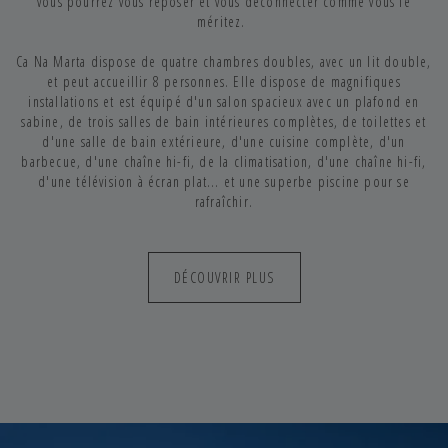
vous pourrez vous reposer et vous déconnecter comme vous le
méritez.
Ca Na Marta dispose de quatre chambres doubles, avec un lit double,
et peut accueillir 8 personnes. Elle dispose de magnifiques
installations et est équipé d'un salon spacieux avec un plafond en
sabine, de trois salles de bain intérieures complètes, de toilettes et
d'une salle de bain extérieure, d'une cuisine complète, d'un
barbecue, d'une chaîne hi-fi, de la climatisation, d'une chaîne hi-fi,
d'une télévision à écran plat... et une superbe piscine pour se
rafraîchir.
DÉCOUVRIR PLUS
UNE MAISON À IBIZA IDÉALE POUR DES
VACANCES INOUBLIABLES
Il n'y a rien de mieux que des vacances en Méditerranée. Les îles
Baléares sont une attraction touristique internationale qui séduit les
touristes et les voyageurs de tous âges et de tous les goûts. Ibiza est