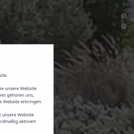
ite.
Sie unsere Website
ies gehören uns,
 Website erbringen.
t unsere Website
rdmäßig aktiviert