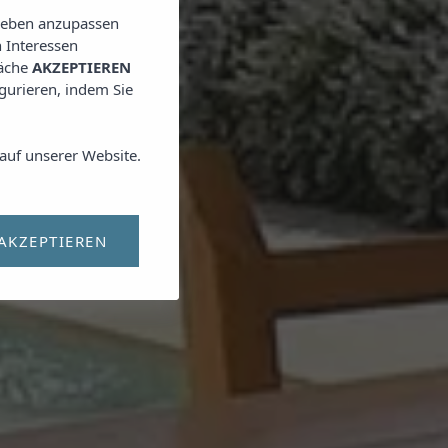
lieben anzupassen
 Interessen
läche
AKZEPTIEREN
igurieren, indem Sie
auf unserer Website.
AKZEPTIEREN