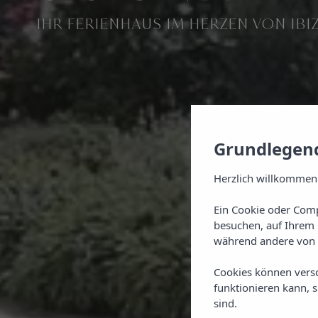
IHR FERIENHAUS IM HERZEN VON IBI
Grundlegend
Herzlich willkommen
Ein Cookie oder Comp
besuchen, auf Ihrem 
während andere von 
Cookies können vers
funktionieren kann, 
sind.