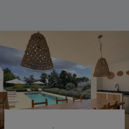
ACOGEDOR
Casa Serena está distribuida en dos plantas cuidadosamente diseñadas
para maximizar la comodidad y funcionalidad.
En la planta baja, los grandes ventanales del comedor inundan el
espacio con luz natural y ofrecen vistas relajantes al campo. El salón
invita a relajarse con su amplio sofá, chimenea JOTUL y televisión de
pantalla plana. La cocina es un sueño para los amantes de la
gastronomía, equipada con electrodomésticos modernos como
horno, microondas, lavavajillas y una placa de inducción y gas.
Las habitaciones en esta planta son perfectas para el descanso: una
suite con cama doble de 150 cm y baño privado, y otra habitación
con dos camas individuales y acceso directo a terrazas exteriores.
Además, cuenta con un baño adicional y un práctico lavadero exterior
con lavadora y secadora.
En la primera planta, encontrarás el dormitorio principal, un espacio
de ensueño con una cama de 180 cm, baño en suite con bañera XL,