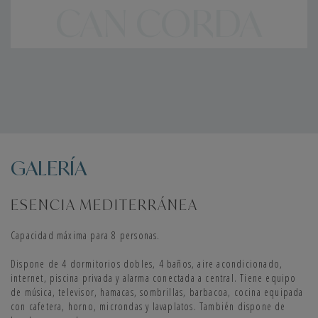
CAN CORDA
tomar un descanso, cenar al aire libre o contemplar la puesta de sol
mientras tomas un aperitivo.
La casa también dispone de piscina privada y solárium, un espacio
ideal para familias con niños que deseen pasar unas vacaciones
tranquilas y divertidas. Y todo ello, rodeado de un paisaje natural
magnífico.
Número de registro:
GALERÍA
ESFCTU000007037000105865000000000000000000000ET-66651
ESENCIA MEDITERRÁNEA
Capacidad máxima para 8 personas.
Dispone de 4 dormitorios dobles, 4 baños, aire acondicionado,
internet, piscina privada y alarma conectada a central. Tiene equipo
de música, televisor, hamacas, sombrillas, barbacoa, cocina equipada
con cafetera, horno, microndas y lavaplatos. También dispone de