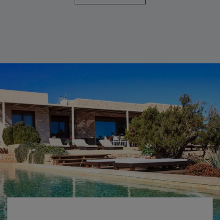
EN PLENA NATURALEZA
Accederás a este tranquilo alojamiento a través de un camino
asfaltado que te permitirá ir descubriendo, poco a poco, todo el
conjunto de casas vacacionales de Can Corda. Romero se encuentra
totalmente integrado en la naturaleza y se presenta semiescondido
tras un magnífico pinar que le da privacidad. Te garantizamos una
estancia tranquila, para relajarte, estar en contacto con la naturaleza y
descansar.
Una vez alojado, una buena idea es descubrir, a pie, el paisaje que
trazan los acantilados y las paredes rocosas entre Cala Saona y el faro
de Cap de Barbaria. Sin duda alguna, te dejará sin palabras.
Can Corda se sitúa a pocos kilómetros de Cala Saona, de la localidad
de Sant Francesc, capital de la isla, y del puerto de La Savina, donde
atracan todos los barcos procedentes de Ibiza y, por lo tanto, lugar
de paso obligado para todos los que visiten Formentera.
La Savina es un puerto de reducidas dimensiones construido a finales
del siglo XIX y principios del siglo XX, y se extiende desde el Estany