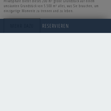
Privatsphäre bietet dieses 200 m² große Grundstück auf einem
umzäunten Grundstück von 5.500 m² alles, was Sie brauchen, um
einzigartige Momente zu trennen und zu leben.
RESERVIEREN
MEHR DAZU