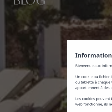
BLOG
Informations
Bienvenue aux inform
Un cookie ou fichier 
ou tablette à chaque 
appartiennent à des e
Les cookies peuvent ê
web fonctionne, ils ne