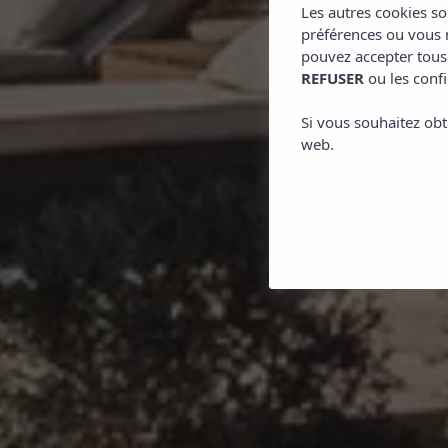
Les autres cookies so
préférences ou vous m
pouvez accepter tous
REFUSER
ou les confi
Si vous souhaitez obt
web.