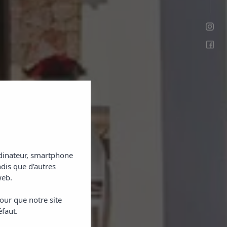
ordinateur, smartphone
ndis que d'autres
web.
our que notre site
éfaut.