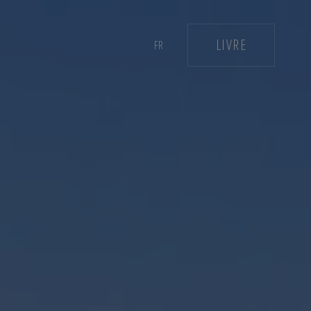
LIVRE
FR
ES
CA
EN
IT
DE